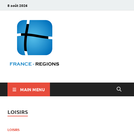
8 août 2026
France-
regions.fr :
Un blog qui
regorge
d'infos
MAIN MENU
LOISIRS
LOISIRS