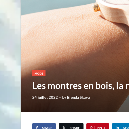
MODE
Les montres en bois, la
24 juillet 2022
-
by
Brenda Skaya
SHARE
SHARE
PIN IT
SH