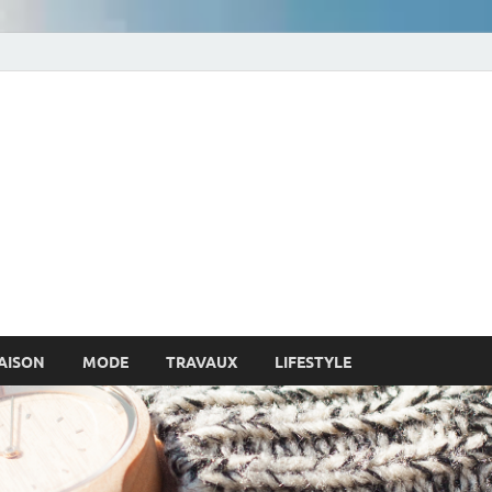
egions.fr : Un blog qui re
AISON
MODE
TRAVAUX
LIFESTYLE