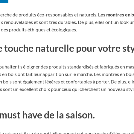
cherche de produits éco-responsables et naturels.
Les montres en b
ux renouvelables et sont très durables. De plus, elles ont un look u
 des produits éthiques et écologiques.
 touche naturelle pour votre sty
ouhaitent s’éloigner des produits standardisés et fabriqués en mas
s en bois ont fait leur apparition sur le marché. Les montres en boi
ois sont également légères et confortables à porter. De plus, elles
is sont un excellent choix pour ceux qui cherchent un nouveau sty
must have de la saison.
a saison et il y a de quoi ! Elles apportent une touche d’élégance e