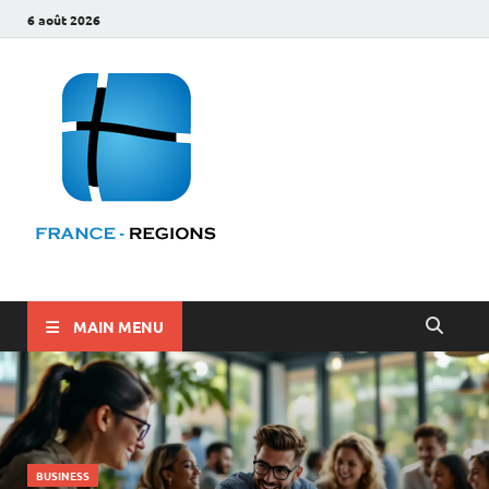
6 août 2026
France-
regions.fr :
Un blog qui
regorge
d'infos
MAIN MENU
BUSINESS