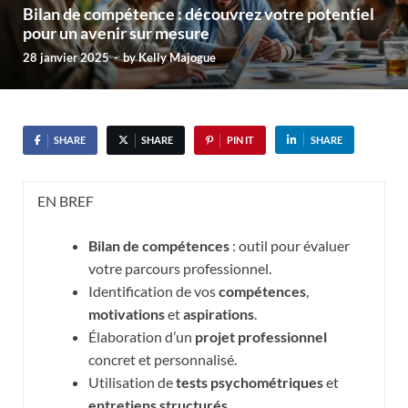
Bilan de compétence : découvrez votre potentiel
pour un avenir sur mesure
28 janvier 2025
-
by
Kelly Majogue
SHARE
SHARE
PIN IT
SHARE
EN BREF
Bilan de compétences
: outil pour évaluer
votre parcours professionnel.
Identification de vos
compétences
,
motivations
et
aspirations
.
Élaboration d’un
projet professionnel
concret et personnalisé.
Utilisation de
tests psychométriques
et
entretiens structurés
.